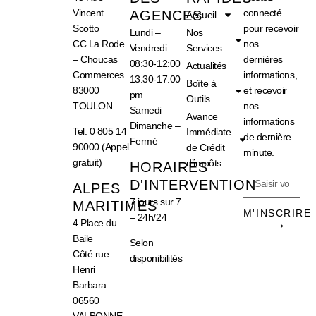
Vincent
connecté
AGENCES
Accueil
Scotto
pour recevoir
Lundi –
Nos
CC La Rode
nos
Vendredi
Services
– Choucas
dernières
08:30-12:00
Actualités
Commerces
informations,
13:30-17:00
Boîte à
83000
et recevoir
pm
Outils
TOULON
nos
Samedi –
Avance
informations
Dimanche –
Tel: 0 805 14
Immédiate
de dernière
Fermé
90000 (Appel
de Crédit
minute.
gratuit)
d’impôts
HORAIRES
D'INTERVENTION
ALPES
7 jours sur 7
MARITIMES
M'INSCRIRE
–
24h/24
4 Place du
⟶
Baile
Selon
Côté rue
disponibilités
Henri
Barbara
06560