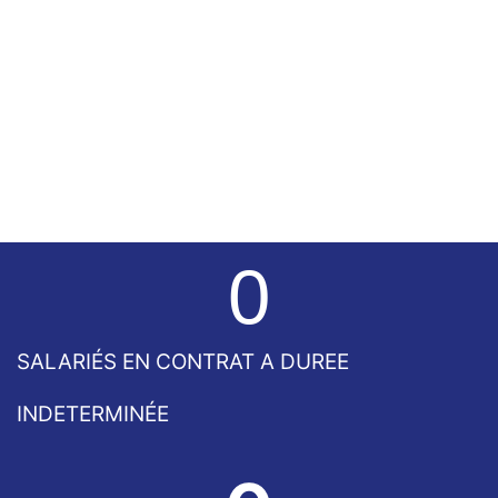
l’année suivante pour bénéficier de votre crédit
d’impôt pour les services à la personne. Votre
avantage fiscal est directement déduit du
montant dû : vous ne payez plus que votre
reste à charge !
En savoir plus
EXCLUSIVITÉ
0
SALARIÉS EN CONTRAT A DUREE
INDETERMINÉE