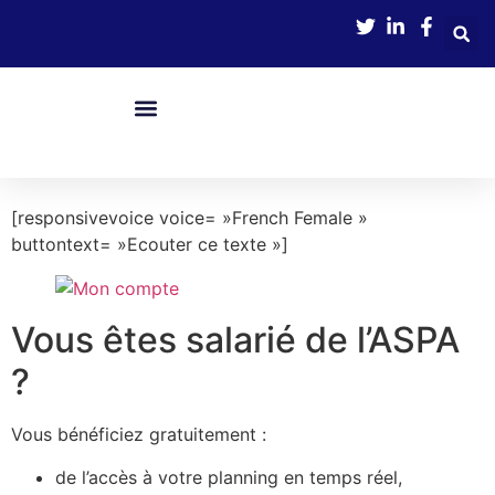
contenu
principal
Nos Services
Boîte À Outils
Avance Immédiate De Crédit D’impôts
[responsivevoice voice= »French Female »
buttontext= »Ecouter ce texte »]
Vous êtes salarié de l’ASPA
?
Vous bénéficiez gratuitement :
de l’accès à votre planning en temps réel,