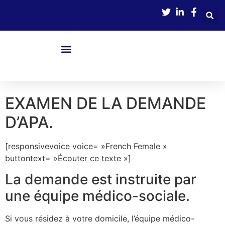
contenu
principal
Nos Services
Boîte À Outils
Avance Immédiate De Crédit D’impôts
EXAMEN DE LA DEMANDE
D’APA.
[responsivevoice voice= »French Female »
buttontext= »Écouter ce texte »]
La demande est instruite par
une équipe médico-sociale.
Si vous résidez à votre domicile, l’équipe médico-