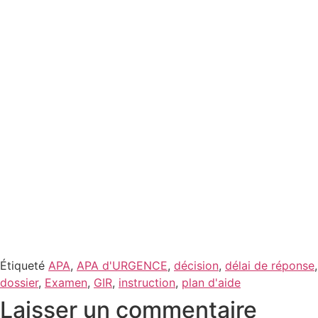
Étiqueté
APA
,
APA d'URGENCE
,
décision
,
délai de réponse
,
dossier
,
Examen
,
GIR
,
instruction
,
plan d'aide
Laisser un commentaire