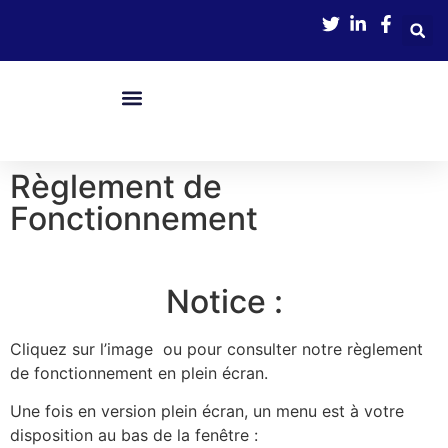
contenu
principal
Nos Services
Boîte À Outils
Avance Immédiate De Crédit D’impôts
Règlement de
Fonctionnement
Notice :
Cliquez sur l’image
ou
pour consulter notre règlement
de fonctionnement en plein écran.
Une fois en version plein écran, un menu est à votre
disposition au bas de la fenêtre :