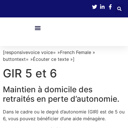
contenu
principal
Nos Services
Boîte À Outils
Avance Immédiate De Crédit D’impôts
[responsivevoice voice= »French Female »
buttontext= »Écouter ce texte »]
GIR 5 et 6
Maintien à domicile des
retraités en perte d’autonomie.
Dans le cadre ou le degré d’autonomie (GIR) est de 5 ou
6, vous pouvez bénéficier d’une aide ménagère.