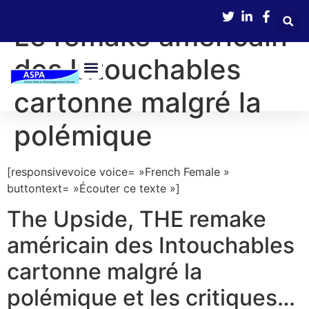
contenu
principal
Le remake américain
des Intouchables
cartonne malgré la
Nos Services
Boîte À Outils
Avance Immédiate De Crédit D’impôts
polémique
[responsivevoice voice= »French Female »
buttontext= »Écouter ce texte »]
The Upside, THE remake
américain des Intouchables
cartonne malgré la
polémique et les critiques…