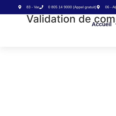
contenu
principal
83 - Var
0 805 14 9000 (Appel gratuit)
06 - A
Validation de co
Accueil