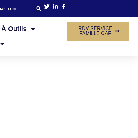
iale.com
 À Outils
RDV SERVICE
FAMILLE CAF