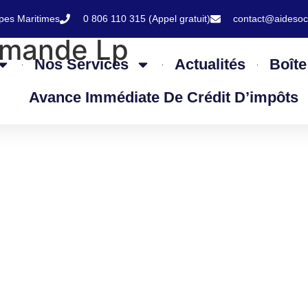
lpes Maritimes
0 806 110 315 (Appel gratuit)
contact@aidesoc
mmande Lp
Nos Services
Actualités
Boîte
Avance Immédiate De Crédit D’impôts