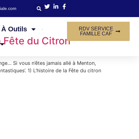
iale.com
 À Outils
RDV SERVICE
FAMILLE CAF
a Fête du Citron
ge… Si vous n’êtes jamais allé à Menton,
stiques’. 1) L’histoire de la Fête du citron