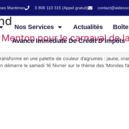
lpes Maritimes
0 806 110 315 (Appel gratuit)
contact@aidesoc
nd
Nos Services
Actualités
Boîte
 Menton pour le carnaval de l
Avance Immédiate De Crédit D’impôts
ansforme en une palette de couleur d’agrumes : jaune, oran
n démarre le samedi 16 février sur le thème des ‘Mondes fanta