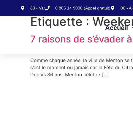
contenu
principal
83 - Var
0 805 14 9000 (Appel gratuit)
06 - A
Étiquette :
Weeke
Accueil
7 raisons de s’évader à
Comme chaque année, la ville de Menton se tr
c’est le moment ou jamais car la Fête du Citro
Depuis 86 ans, Menton célèbre […]