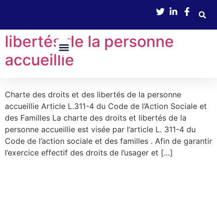
contenu
principal
Charte des droits et des
libertés de la personne
accueillie
Nos Services
Boîte À Outils
Avance Immédiate De Crédit D’impôts
Charte des droits et des libertés de la personne
accueillie Article L.311-4 du Code de l’Action Sociale et
des Familles La charte des droits et libertés de la
personne accueillie est visée par l’article L. 311-4 du
Code de l’action sociale et des familles . Afin de garantir
l’exercice effectif des droits de l’usager et […]