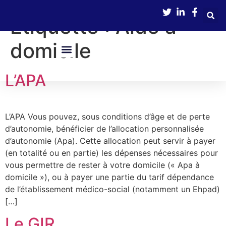
contenu
principal
Étiquette :
Aide à
domicile
Nos Services
Boîte À Outils
Avance Immédiate De Crédit D’impôts
L’APA
L’APA Vous pouvez, sous conditions d’âge et de perte
d’autonomie, bénéficier de l’allocation personnalisée
d’autonomie (Apa). Cette allocation peut servir à payer
(en totalité ou en partie) les dépenses nécessaires pour
vous permettre de rester à votre domicile (« Apa à
domicile »), ou à payer une partie du tarif dépendance
de l’établissement médico-social (notamment un Ehpad)
[…]
Le GIR