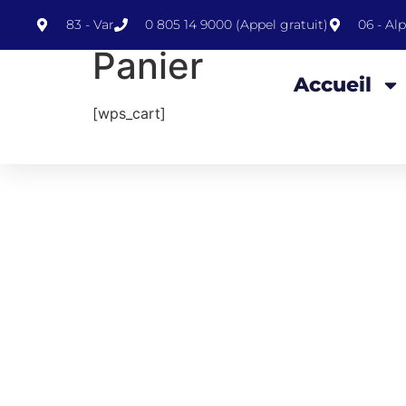
contenu
principal
83 - Var
0 805 14 9000 (Appel gratuit)
06 - Al
Panier
Accueil
[wps_cart]