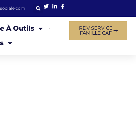
sociale.com
e À Outils
RDV SERVICE
FAMILLE CAF
s