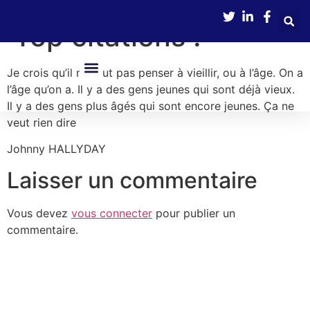
contenu
principal
Top citations !
Je crois qu’il ne faut pas penser à vieillir, ou à l’âge. On a
l’âge qu’on a. Il y a des gens jeunes qui sont déjà vieux.
Nos Services
Boîte À Outils
Avance Immédiate De Crédit D’impôts
Il y a des gens plus âgés qui sont encore jeunes. Ça ne
veut rien dire
Johnny HALLYDAY
Laisser un commentaire
Vous devez
vous connecter
pour publier un
commentaire.