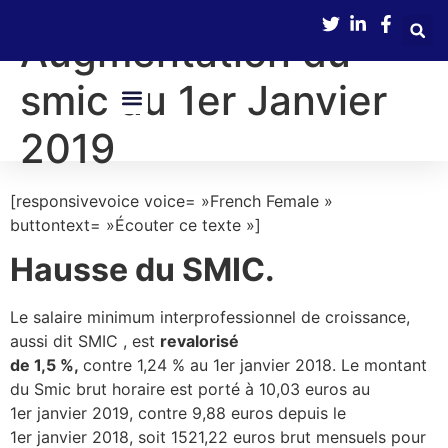
contenu
principal
Augmentation du
smic au 1er Janvier
2019
Nos Services
Boîte À Outils
Avance Immédiate De Crédit D’impôts
[responsivevoice voice= »French Female »
buttontext= »Écouter ce texte »]
Hausse du SMIC.
Le salaire minimum interprofessionnel de croissance,
aussi dit SMIC , est
revalorisé
de 1,5 %,
contre 1,24 % au 1er janvier 2018. Le montant
du Smic brut horaire est porté à 10,03 euros au
1er janvier 2019, contre 9,88 euros depuis le
1er janvier 2018, soit 1521,22 euros brut mensuels pour